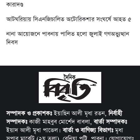
কারাদণ্ড
আটঘরিয়ায় সিএনজিচালিত অটোরিকশার সংঘর্ষে আহত ৫
নানা আয়োজনে পাবনায় পালিত হলো জুলাই গণঅভ্যুত্থান
দিবস
সম্পাদক ও প্রকাশকঃ
ইয়াছিন আলী মৃধা রতন,
নির্বাহী
সম্পাদকঃ
কাজী মাহবুব মোর্শেদ বাবলা,
বার্তা সম্পাদকঃ
ইয়াদ আলী মৃধা পাভেল।
বার্তা ও বাণিজ্য বিভাগঃ
মৃধা
সুপার মার্কেট (২য় তলা), বেনিয়া পট্টি, পাবনা। যোগাযোগঃ