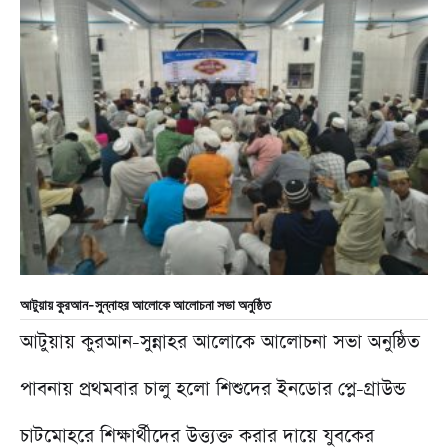
প
আটুয়ায় কুরআন-সুন্নাহর আলোকে আলোচনা সভা অনুষ্ঠিত
আটুয়ায় কুরআন-সুন্নাহর আলোকে আলোচনা সভা অনুষ্ঠিত
পাবনায় প্রথমবার চালু হলো শিশুদের ইনডোর প্লে-গ্রাউন্ড
চাটমোহরে শিক্ষার্থীদের উত্ত্যক্ত করার দায়ে যুবকের