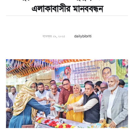
এলাকাবাসীর মানববন্ধন
নভেম্বর ২৯, ২০২৫
dailybibriti