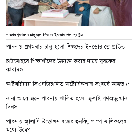
পাবনায় প্রথমবার চালু হলো শিশুদের ইনডোর প্লে-গ্রাউন্ড
পাবনায় প্রথমবার চালু হলো শিশুদের ইনডোর প্লে-গ্রাউন্ড
চাটমোহরে শিক্ষার্থীদের উত্ত্যক্ত করার দায়ে যুবকের
কারাদণ্ড
আটঘরিয়ায় সিএনজিচালিত অটোরিকশার সংঘর্ষে আহত ৫
নানা আয়োজনে পাবনায় পালিত হলো জুলাই গণঅভ্যুত্থান
দিবস
পাবনায় জ্বালানি উত্তোলন বন্ধের হুমকি, পাম্প মালিকদের
মধ্যে উদ্বেগ