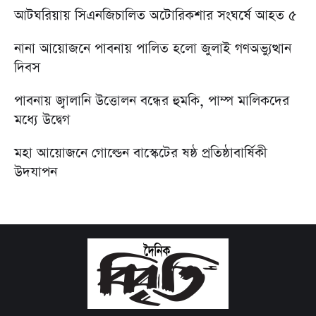
আটঘরিয়ায় সিএনজিচালিত অটোরিকশার সংঘর্ষে আহত ৫
নানা আয়োজনে পাবনায় পালিত হলো জুলাই গণঅভ্যুত্থান
দিবস
পাবনায় জ্বালানি উত্তোলন বন্ধের হুমকি, পাম্প মালিকদের
মধ্যে উদ্বেগ
মহা আয়োজনে গোল্ডেন বাস্কেটের ষষ্ঠ প্রতিষ্ঠাবার্ষিকী
উদযাপন