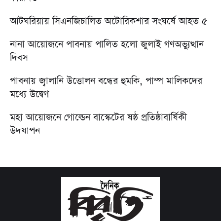
আটঘরিয়ায় সিএনজিচালিত অটোরিকশার সংঘর্ষে আহত ৫
নানা আয়োজনে পাবনায় পালিত হলো জুলাই গণঅভ্যুত্থান
দিবস
পাবনায় জ্বালানি উত্তোলন বন্ধের হুমকি, পাম্প মালিকদের
মধ্যে উদ্বেগ
মহা আয়োজনে গোল্ডেন বাস্কেটের ষষ্ঠ প্রতিষ্ঠাবার্ষিকী
উদযাপন