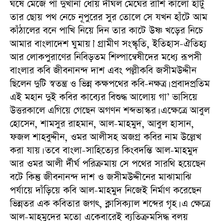
ঘষে মেজে পা দুখানা ধোয় দীঘল মেঘের রাশি কালো হাঁটু
তার ছোয় পথ নেচে নূপুরের সুর তোলে সে যখন হাঁটে আম
কাঁঠালের বনে পাখি নিয়ে দিন তার কাটে উষ্ণ খড়ের নিচে
আমার বাংলাদেশ ঘুমায়।’ গ্রামীণ সংস্কৃতি, ইতিহাস-ঐতিহ্য
আর লোকপুরাণের নিবিড়তম শিল্পান্বেষীদের মধ্যে রূপসী
বাংলার কবি জীবনানন্দ দাশ এবং পল্লীকবি জসীমউদ্দীন
ছিলেন দুটি স্বতন্ত্র ও ভিন্ন কক্ষপথের কবি-নক্ষত্র। প্রবাদপ্রতিম
এই মহান দুই কবির কাব্যের বিশুদ্ধ আলোয় গা’ ভাসিয়ে
উত্তরকালে এগিয়ে গেছেন অগণন শব্দভাস্কর। এক্ষেত্রে আবুল
হোসেন, শামসুর রাহমান, আল-মাহমুদ, আবুল হাসান,
ফজল শাহবুদ্দীন, ওমর আলীসহ অজগ্র কবির নাম উল্লেখ
করা যায়। তবে বাংলা-সাহিত্যের কিংবদন্তি আল-মাহমুদ
আর ওমর আলী র্দীর্ঘ পরিক্রমায় সে পথের সারথি হয়েছেন
বটে কিন্তু জীবনানন্দ দাশ ও জসীমউদ্দীনের মাঝামাঝি
পর্যায়ে দাঁড়িয়ে কবি আল-মাহমুদ নিজেই নির্মাণ করেছেন
ভিন্নতর এক কবিতার জগৎ, ক্লাসিক্যাল শব্দের গৃহ। এ ক্ষেত্রে
আল-মাহমুদের মতো একেবারেই ব্যতিক্রমসিদ্ধ বলয়