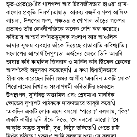
ভূত-প্রেতœীর গালগল্প আর চিরসজীবতায় ছাওয়া গ্রাম-
বাংলার প্রকৃতি-নিসর্গ। তাছাড়া আরব্য রজনীর গল্প আলিফ
লায়লা, ঈশপের গল্প, পঞ্চতন্ত্র ও গোপাল ভাঁড়ের গল্পের
প্রভাবও তাঁর লেখনীশক্তিকে অনেক বেশি ঋদ্ধ করেছে।
কবিতায় আশ্চর্য দর্শনতত্ত্বমূলক সংলাপ আর আঞ্চলিক
ভাষার সুক্ষম ব্যবহার তাঁকে দিয়েছে রাতারাতি কবিখ্যাতি।
সংলাপের আশ্চার্য নৈপুণ্যতা অর্জনের ক্ষেত্রে তিনি আরবি
ভাষার কবি কাহলিল জিবরান ও মার্কিন কবি স্টিফেন ক্রেনের
আদর্শকেই অনুসরণ করেছেনÑ এ কথা দ্বিধাহীনভাবে
স্বীকারও করেছেন তিনি। ওমর আলীর ‘একদিন একটি লোক’
শিরোনামের বিখ্যাত সংলাপধর্মী কবিতাটির চমকপ্রদ
উপস্থাপন, সুনিবিড় অন্ত্যমিল এবং শ্লেষমাখা মানবিক
ক্ষোভের দৃশ্যপট পাঠককে দারুণভাবে আকৃষ্ট করেÑ
‘একদিন একটি লোক এসে বললো ‘পারো?’ বললাম, ‘কি?’
একটি নারীর ছবি এঁকে দিতে, ‘সে বললো আরো।’ ‘সে
আকৃতি অদ্ভুত সুন্দরী, দৃপ্ত, নিষ্ঠুর ভঙ্গিতেÑ পেতে চাই
নিখুঁত ছবিতে।’ ‘কেন?’ আমি বললাম শুনে। সে বললো,