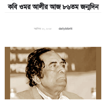
কবি ওমর আলীর আজ ৮৬তম জন্মদিন
অক্টোবর ২০, ২০২৫
dailybibriti