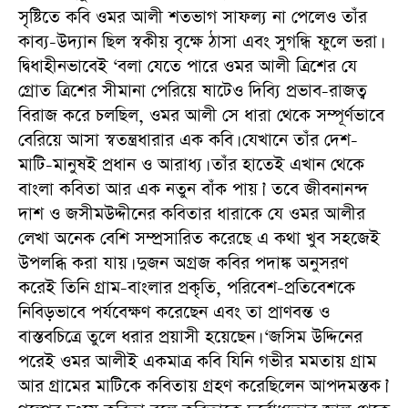
সৃষ্টিতে কবি ওমর আলী শতভাগ সাফল্য না পেলেও তাঁর
কাব্য-উদ্যান ছিল স্বকীয় বৃক্ষে ঠাসা এবং সুগন্ধি ফুলে ভরা।
দ্বিধাহীনভাবেই ‘বলা যেতে পারে ওমর আলী ত্রিশের যে
গ্রোত ত্রিশের সীমানা পেরিয়ে ষাটেও দিব্যি প্রভাব-রাজত্ব
বিরাজ করে চলছিল, ওমর আলী সে ধারা থেকে সম্পূর্ণভাবে
বেরিয়ে আসা স্বতন্ত্রধারার এক কবি। যেখানে তাঁর দেশ-
মাটি-মানুষই প্রধান ও আরাধ্য। তাঁর হাতেই এখান থেকে
বাংলা কবিতা আর এক নতুন বাঁক পায়।’ তবে জীবনানন্দ
দাশ ও জসীমউদ্দীনের কবিতার ধারাকে যে ওমর আলীর
লেখা অনেক বেশি সম্প্রসারিত করেছে এ কথা খুব সহজেই
উপলব্ধি করা যায়। দুজন অগ্রজ কবির পদাঙ্ক অনুসরণ
করেই তিনি গ্রাম-বাংলার প্রকৃতি, পরিবেশ-প্রতিবেশকে
নিবিড়ভাবে পর্যবেক্ষণ করেছেন এবং তা প্রাণবন্ত ও
বাস্তবচিত্রে তুলে ধরার প্রয়াসী হয়েছেন। ‘জসিম উদ্দিনের
পরেই ওমর আলীই একমাত্র কবি যিনি গভীর মমতায় গ্রাম
আর গ্রামের মাটিকে কবিতায় গ্রহণ করেছিলেন আপদমস্তক।’