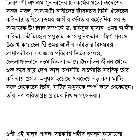
চিত্রশিল্পী এসএম সুলতানের চিত্রকর্মের মতো এদেশের
সহজ-সরল, সাদামাটা নারীদের জীবনছবি তিনি এঁকেছেন
কবিতার তুলিতে। ওমর আলীর কবিতার বহুরৈখিক স্বর ও
সামাজিক উপাদান সস্পর্কে ড. রকিবুল হাসান ‘ওমর আলীর
কবিতা : ঐতিহ্যের প্রলুব্ধতা ও আধুনিকতার সম্বিৎ’ প্রবন্ধে
উল্লেখ করেছেন,Ñ‘ওমর আলীর কবিতার বিষয়বস্তু
গ্রামীণজীবন-সমাজ ও পরিবেশ নির্ভর হলেও,
চেতনাগতভাবে বহুমাত্রিকতা আছে। দৈনন্দিন জীবন থেকে
শুরু করে রাষ্ট্র-দেশ-কাল-অর্থনীতি-রাজনীতি সবকিছু তাঁর
কবিতায় প্রসঙ্গ-অনুষঙ্গ হয়েছে। সবচেয়ে বড় কথা মাটির
সঙ্গে থেকেছেন তিনি, মাটির মানুষকে স্পর্শ করে থেকেছেন।
তাঁর সব কবিতাগ্রন্থ গ্রামের নিখাদ গন্ধেভরা।
গুণী এই মানুষ পাবনা সরকারি শহীদ বুলবুল কলেজের