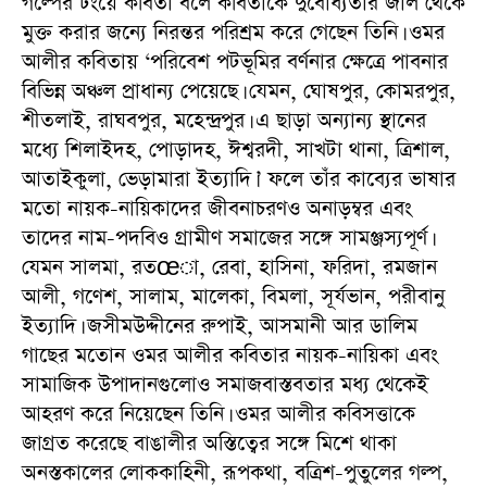
গল্পের ঢংয়ে কবিতা বলে কবিতাকে দুর্বোধ্যতার জাল থেকে
মুক্ত করার জন্যে নিরন্তর পরিশ্রম করে গেছেন তিনি। ওমর
আলীর কবিতায় ‘পরিবেশ পটভূমির বর্ণনার ক্ষেত্রে পাবনার
বিভিন্ন অঞ্চল প্রাধান্য পেয়েছে। যেমন, ঘোষপুর, কোমরপুর,
শীতলাই, রাঘবপুর, মহেন্দ্রপুর। এ ছাড়া অন্যান্য স্থানের
মধ্যে শিলাইদহ, পোড়াদহ, ঈশ্বরদী, সাখটা থানা, ত্রিশাল,
আতাইকুলা, ভেড়ামারা ইত্যাদি।’ ফলে তাঁর কাব্যের ভাষার
মতো নায়ক-নায়িকাদের জীবনাচরণও অনাড়ম্বর এবং
তাদের নাম-পদবিও গ্রামীণ সমাজের সঙ্গে সামঞ্জস্যপূর্ণ।
যেমন সালমা, রতœা, রেবা, হাসিনা, ফরিদা, রমজান
আলী, গণেশ, সালাম, মালেকা, বিমলা, সূর্যভান, পরীবানু
ইত্যাদি। জসীমউদ্দীনের রুপাই, আসমানী আর ডালিম
গাছের মতোন ওমর আলীর কবিতার নায়ক-নায়িকা এবং
সামাজিক উপাদানগুলোও সমাজবাস্তবতার মধ্য থেকেই
আহরণ করে নিয়েছেন তিনি। ওমর আলীর কবিসত্তাকে
জাগ্রত করেছে বাঙালীর অস্তিত্বের সঙ্গে মিশে থাকা
অনস্তকালের লোককাহিনী, রূপকথা, বত্রিশ-পুতুলের গল্প,