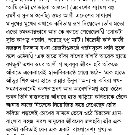
‘আমি সেটা পোড়াবো আগুনে।’ (এদেশের শ্যামল রঙ
রমণীর সুনাম শুনেছি) ওমর আলী এদেশের সাধারণ
মানুষের মুখের কথাকে কবিতায় রূপ দিয়েছেন। তাঁর মতো
এতো চমৎকারভাবে আর কে বলতে পেরেছেনÑ ‘লোকটা
সুতি কাপড় পরেনি, পরেছে শুধু মাটি।’ বিদ্রোহী কবি কাজী
নজরুল ইসলাম যখন তেজদীপ্তকণ্ঠে গর্জনসূচক ধ্বনি তুলে
বলে ওঠেনÑ ‘এক হাতে বাঁকা বাঁশের বাঁশরি আরেক হাতে
রণতূর্য’ তখন ওমর আলী গ্রাম্যবধূর জীবন ছবি আঁকতে
আঁকতে একেবারেই স্বাভাবিককণ্ঠে গেয়ে ওঠেন ‘এক হাতে
আঁতুর শিশু অন্য হাতে রান্নার উনুন।’ অন্যান্য কবিরা যখন
সহজাতভাবেই কল্পনাপ্রবণ আর আবেগনিমগ্ন হয়ে ওঠেন
তখন তিনি বাস্তবতার আঁধারে হাত বাড়িয়ে কবিতাকে ছেঁকে
আনার কাজে নিজেকে নিয়োজিত করে রেখেছেন। তাঁর
কবিতা পড়লেই চোখের সামনে ভেসে ওঠে চিরচেনা গ্রাম-
বাংলার সহজ-সরল মানুষের জীবনের জলছবি। তাঁর এক
একটা কবিতাই যেন এক একটা বাংলাদেশ! প্রখ্যাত