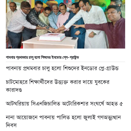
পাবনায় প্রথমবার চালু হলো শিশুদের ইনডোর প্লে-গ্রাউন্ড
পাবনায় প্রথমবার চালু হলো শিশুদের ইনডোর প্লে-গ্রাউন্ড
চাটমোহরে শিক্ষার্থীদের উত্ত্যক্ত করার দায়ে যুবকের
কারাদণ্ড
আটঘরিয়ায় সিএনজিচালিত অটোরিকশার সংঘর্ষে আহত ৫
নানা আয়োজনে পাবনায় পালিত হলো জুলাই গণঅভ্যুত্থান
দিবস