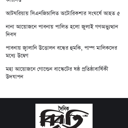
কারাদণ্ড
আটঘরিয়ায় সিএনজিচালিত অটোরিকশার সংঘর্ষে আহত ৫
নানা আয়োজনে পাবনায় পালিত হলো জুলাই গণঅভ্যুত্থান
দিবস
পাবনায় জ্বালানি উত্তোলন বন্ধের হুমকি, পাম্প মালিকদের
মধ্যে উদ্বেগ
মহা আয়োজনে গোল্ডেন বাস্কেটের ষষ্ঠ প্রতিষ্ঠাবার্ষিকী
উদযাপন