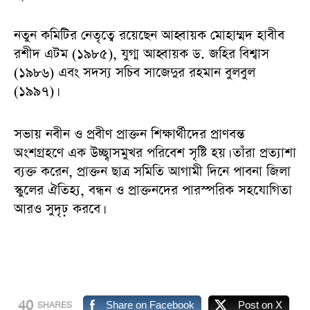
নতুন কমিটির নেতৃত্বে রয়েছেন আহ্বায়ক মোহাম্মদ হাবীব
রশীদ এটম (১৯৮৫), যুগ্ম আহ্বায়ক ড. জহির বিশ্বাস
(১৯৮৬) এবং সদস্য সচিব সাজেদুর রহমান বুলবুল
(১৯৯৭)।
সভায় নবীন ও প্রবীণ প্রাক্তন শিক্ষার্থীদের প্রাণবন্ত
অংশগ্রহণে এক উচ্ছ্বাসমুখর পরিবেশ সৃষ্টি হয়। তাঁরা প্রত্যাশা
ব্যক্ত করেন, প্রাক্তন ছাত্র সমিতি আগামী দিনে পাবনা জিলা
স্কুলের ঐতিহ্য, বন্ধন ও প্রাক্তনদের পারস্পরিক সহযোগিতা
আরও সুদৃঢ় করবে।
40
Share on Facebook
Post on X
SHARES