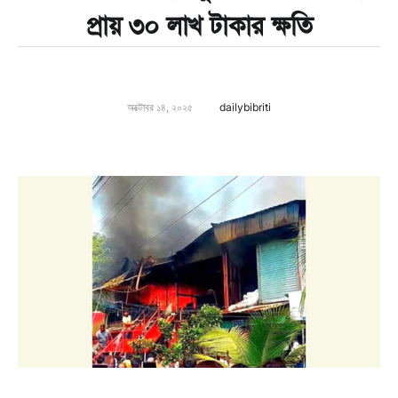
প্রায় ৩০ লাখ টাকার ক্ষতি
অক্টোবর ১৪, ২০২৫
dailybibriti