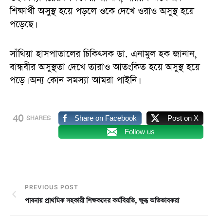
শিক্ষার্থী অসুস্থ হয়ে পড়লে ওকে দেখে ওরাও অসুস্থ হয়ে
পড়েছে।
সাঁথিয়া হাসপাতালের চিকিৎসক ডা. এনামুল হক জানান,
বান্ধবীর অসুস্থতা দেখে তারাও আতংকিত হয়ে অসুস্থ হয়ে
পড়ে। অন্য কোন সমস্যা আমরা পাইনি।
40
Share on Facebook
Post on X
SHARES
Follow us
PREVIOUS POST
পাবনায় প্রাথমিক সহকারী শিক্ষকদের কর্মবিরতি, ক্ষুব্ধ অভিভাবকরা