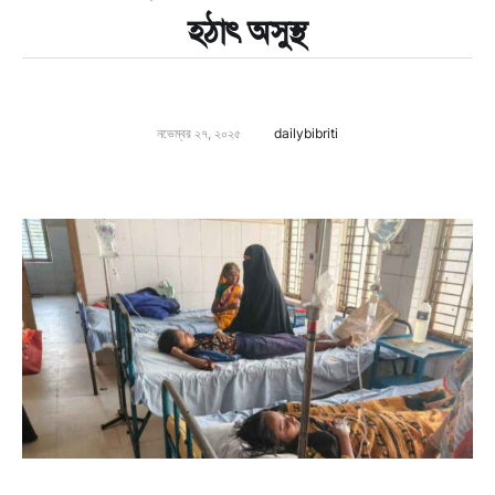
হঠাৎ অসুস্থ
নভেম্বর ২৭, ২০২৫
dailybibriti