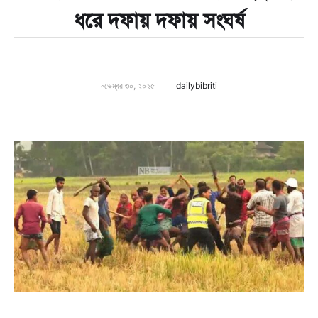
ধরে দফায় দফায় সংঘর্ষ
নভেম্বর ৩০, ২০২৫
dailybibriti