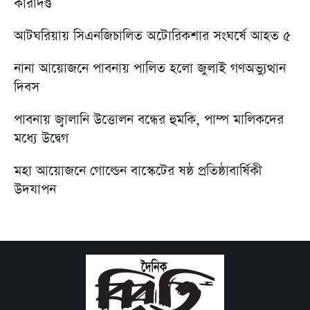
কারাদণ্ড
আটঘরিয়ায় সিএনজিচালিত অটোরিকশার সংঘর্ষে আহত ৫
নানা আয়োজনে পাবনায় পালিত হলো জুলাই গণঅভ্যুত্থান
দিবস
পাবনায় জ্বালানি উত্তোলন বন্ধের হুমকি, পাম্প মালিকদের
মধ্যে উদ্বেগ
মহা আয়োজনে গোল্ডেন বাস্কেটের ষষ্ঠ প্রতিষ্ঠাবার্ষিকী
উদযাপন